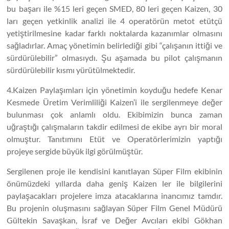
bu başarı ile %15 leri geçen SMED, 80 leri geçen Kaizen, 30
ları geçen yetkinlik analizi ile 4 operatörün metot etütçü
yetiştirilmesine kadar farklı noktalarda kazanımlar olmasını
sağladırlar. Amaç yönetimin belirlediği gibi “çalışanın ittiği ve
sürdürülebilir” olmasıydı. Şu aşamada bu pilot çalışmanın
sürdürülebilir kısmı yürütülmektedir.
4.Kaizen Paylaşımları için yönetimin koyduğu hedefe Kenar
Kesmede Üretim Verimliliği Kaizen’i ile sergilenmeye değer
bulunması çok anlamlı oldu. Ekibimizin bunca zaman
uğraştığı çalışmaların takdir edilmesi de ekibe ayrı bir moral
olmuştur. Tanıtımını Etüt ve Operatörlerimizin yaptığı
projeye sergide büyük ilgi görülmüştür.
Sergilenen proje ile kendisini kanıtlayan Süper Film ekibinin
önümüzdeki yıllarda daha geniş Kaizen ler ile bilgilerini
paylaşacakları projelere imza atacaklarına inancımız tamdır.
Bu projenin oluşmasını sağlayan Süper Film Genel Müdürü
Gültekin Savaşkan, İsraf ve Değer Avcıları ekibi Gökhan