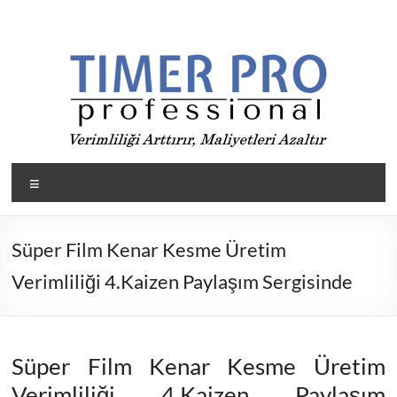
Skip
to
content
Timer
Menü
Pro
ile
Süper Film Kenar Kesme Üretim
Üretimde
Verimliliği 4.Kaizen Paylaşım Sergisinde
verimliliği
arttır,
maliyetleri
düşür
Süper Film Kenar Kesme Üretim
Verimliliği 4.Kaizen Paylaşım