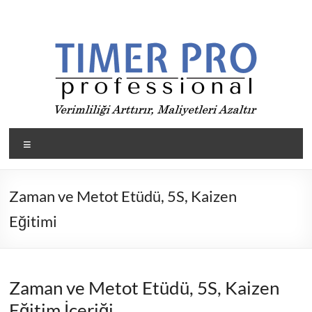
Skip
to
content
Timer
Menü
Pro
ile
Zaman ve Metot Etüdü, 5S, Kaizen
Üretimde
Eğitimi
verimliliği
arttır,
maliyetleri
düşür
Zaman ve Metot Etüdü, 5S, Kaizen
Eğitim İçeriği