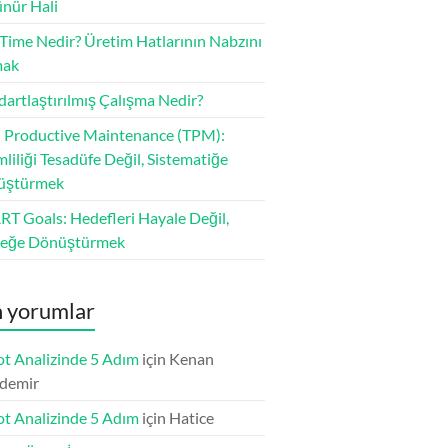
nür Hali
 Time Nedir? Üretim Hatlarının Nabzını
mak
dartlaştırılmış Çalışma Nedir?
l Productive Maintenance (TPM):
mliliği Tesadüfe Değil, Sistematiğe
üştürmek
T Goals: Hedefleri Hayale Değil,
çeğe Dönüştürmek
 yorumlar
t Analizinde 5 Adım
için
Kenan
demir
t Analizinde 5 Adım
için
Hatice