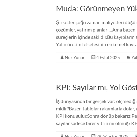
Muda: Görünmeyen Yük
Şirketler çoğu zaman maliyetleri düşürm
çözümler, yatırım planları…Ama bazen 
süreçlerin içinde saklıdır.Bu kayıpların
Yalın üretim felsefesinin en temel kav
Nur Yonar
4 Eylül 2025
Ya
KPI: Sayılar mı, Yol Göst
İş dünyasında bir gerçek var: ölçmediğ
midir?Bazen tablolar rakamlarla dolar, g
KPI konuşulur.Sonra dönüp bakarız:Pe
sayılar sadece birer vitrin mi olmuş? KP
Nur Yonar
28 Ağustos 2025