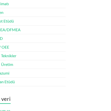
limatı
en
t Etüdü
EA/DFMEA
D
/ OEE
 Teknikler
n Üretim
azumi
an Etüdü
 veri
um aç