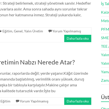
: Strateji belirlemek, strateji yönetmek sanılır. Hedefler
İş Ta
 duvarlara asılır. Ama sonra sahada aynı sorunlar tekrar
Kaiz
onun her katmanına inmez. Strateji yukarıda kalır,
Meto
PFM
Eğitim
,
Genel
,
Yalın Üretim
Yorum Yapılmamış
SME
Daha fazla oku
TEE 
Yalın
retimin Nabzı Nerede Atar?
Yalı
Yam
runlar, raporlarda değil; yerde yaşanır.Kâğıt üzerinde
amanında başlatılmış, verimlilik oranı yüksek, duruş
Zam
ka bir tabloyla karşılaşılır.Makine çalışır ama
kalitede tutarsızlık vardır.İşte bu
Üst
Eğitim
Yorum Yapılmamış
Daha fazla oku
Otur