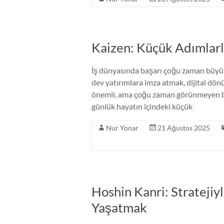
Kaizen: Küçük Adımla
İş dünyasında başarı çoğu zaman büyük s
dev yatırımlara imza atmak, dijital d
önemli, ama çoğu zaman görünmeyen bir 
günlük hayatın içindeki küçük
Nur Yonar
21 Ağustos 2025
Hoshin Kanri: Strateji
Yaşatmak