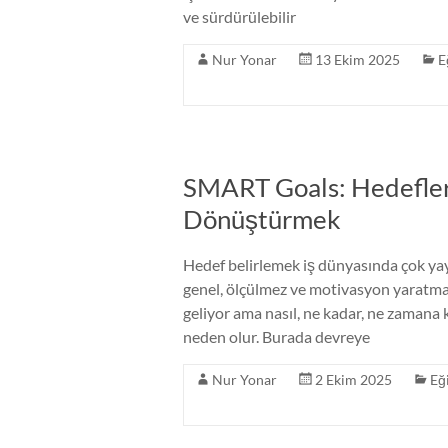
ve sürdürülebilir
Nur Yonar
13 Ekim 2025
E
SMART Goals: Hedefler
Dönüştürmek
Hedef belirlemek iş dünyasında çok yay
genel, ölçülmez ve motivasyon yaratmaz
geliyor ama nasıl, ne kadar, ne zamana k
neden olur. Burada devreye
Nur Yonar
2 Ekim 2025
Eğ