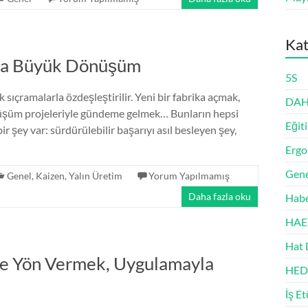
Kat
rla Büyük Dönüşüm
5S
ıçramalarla özdeşleştirilir. Yeni bir fabrika açmak,
DAH
önüşüm projeleriyle gündeme gelmek… Bunların hepsi
Eğit
şey var: sürdürülebilir başarıyı asıl besleyen şey,
Erg
Gene
Genel
,
Kaizen
,
Yalın Üretim
Yorum Yapılmamış
Daha fazla oku
Habe
HAE
Hat 
yle Yön Vermek, Uygulamayla
HED
İş E