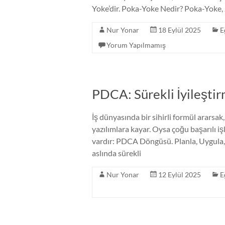
Yoke’dir. Poka-Yoke Nedir? Poka-Yoke, 
Nur Yonar
18 Eylül 2025
E
Yorum Yapılmamış
PDCA: Sürekli İyileşti
İş dünyasında bir sihirli formül arars
yazılımlara kayar. Oysa çoğu başarılı i
vardır: PDCA Döngüsü. Planla, Uygula
aslında sürekli
Nur Yonar
12 Eylül 2025
E