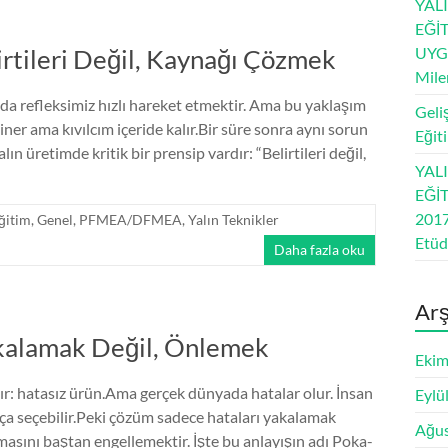
YAL
EĞİT
irtileri Değil, Kaynağı Çözmek
UYG
Mile
a refleksimiz hızlı hareket etmektir. Ama bu yaklaşım
Geli
ner ama kıvılcım içeride kalır.Bir süre sonra aynı sorun
Eğit
lın üretimde kritik bir prensip vardır: “Belirtileri değil,
YAL
EĞİT
2017
ğitim
,
Genel
,
PFMEA/DFMEA
,
Yalın Teknikler
Etü
Daha fazla oku
Arş
akalamak Değil, Önlemek
Ekim
ır: hatasız ürün.Ama gerçek dünyada hatalar olur. İnsan
Eylü
parça seçebilir.Peki çözüm sadece hataları yakalamak
Ağus
masını baştan engellemektir. İşte bu anlayışın adı Poka-