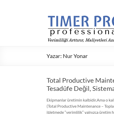
Skip
to
Timer
content
Pro
ile
Üretimde
verimliliği
arttır,
Yazar:
Nur Yonar
maliyetleri
düşür
Total Productive Maint
Tesadüfe Değil, Siste
Ekipmanlar üretimin kalbidir.Ama o kal
(Total Productive Maintenance – Topla
işletmede “verimlilik” yalnızca üretim h