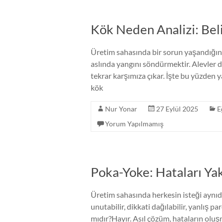
Kök Neden Analizi: Bel
Üretim sahasında bir sorun yaşandığınd
aslında yangını söndürmektir. Alevler di
tekrar karşımıza çıkar. İşte bu yüzden ya
kök
Nur Yonar
27 Eylül 2025
E
Yorum Yapılmamış
Poka-Yoke: Hataları Y
Üretim sahasında herkesin isteği aynıd
unutabilir, dikkati dağılabilir, yanlış 
mıdır?Hayır. Asıl çözüm, hataların oluş