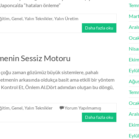
Japonca’da “hataları önleme”
Tem
Mart
ğitim
,
Genel
,
Yalın Teknikler
,
Yalın Üretim
Aral
Daha fazla oku
Oca
Nisa
rmenin Sessiz Motoru
Ekim
Eylü
ak, çoğu zaman gözümüz büyük sistemlere, pahalı
şletmenin arkasında oldukça basit ama etkili bir yöntem
Ağus
, Kontrol Et, Önlem Al.Dört adımdan oluşan bu döngü,
Tem
Oca
ğitim
,
Genel
,
Yalın Teknikler
Yorum Yapılmamış
Aral
Daha fazla oku
Ekim
Eylü