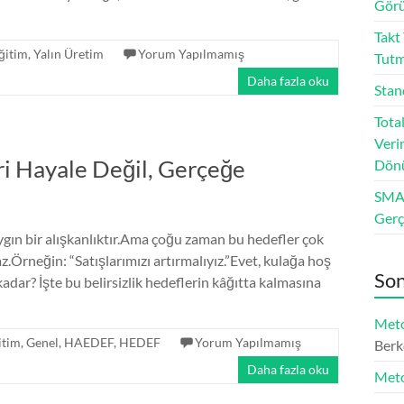
Görü
Takt
ğitim
,
Yalın Üretim
Yorum Yapılmamış
Tut
Daha fazla oku
Stan
Tota
Veri
i Hayale Değil, Gerçeğe
Dön
SMAR
Ger
gın bir alışkanlıktır.Ama çoğu zaman bu hedefler çok
.Örneğin: “Satışlarımızı artırmalıyız.”Evet, kulağa hoş
Son
adar? İşte bu belirsizlik hedeflerin kâğıtta kalmasına
Meto
itim
,
Genel
,
HAEDEF
,
HEDEF
Yorum Yapılmamış
Berk
Daha fazla oku
Meto