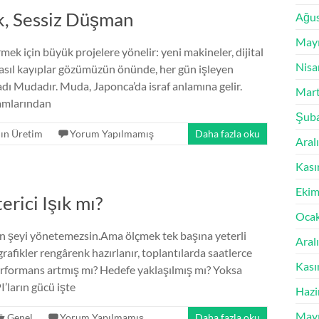
, Sessiz Düşman
Ağus
Mayı
ek için büyük projelere yönelir: yeni makineler, dijital
Nisa
asıl kayıplar gözümüzün önünde, her gün işleyen
 adı Mudadır. Muda, Japonca’da israf anlamına gelir.
Mart
ramlarından
Şuba
lın Üretim
Yorum Yapılmamış
Daha fazla oku
Aral
Kası
Ekim
erici Işık mı?
Oca
in şeyi yönetemezsin.Ama ölçmek tek başına yeterli
Aral
rafikler rengârenk hazırlanır, toplantılarda saatlerce
Kası
rformans artmış mı? Hedefe yaklaşılmış mı? Yoksa
I’ların gücü işte
Hazi
Mayı
Genel
Yorum Yapılmamış
Daha fazla oku