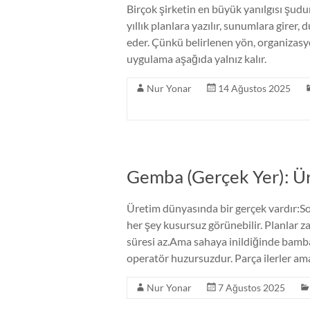
Birçok şirketin en büyük yanılgısı şudur
yıllık planlara yazılır, sunumlara girer,
eder. Çünkü belirlenen yön, organizasy
uygulama aşağıda yalnız kalır.
Nur Yonar
14 Ağustos 2025
Gemba (Gerçek Yer): Ü
Üretim dünyasında bir gerçek vardır:So
her şey kusursuz görünebilir. Planlar z
süresi az.Ama sahaya inildiğinde bambaş
operatör huzursuzdur. Parça ilerler ama 
Nur Yonar
7 Ağustos 2025