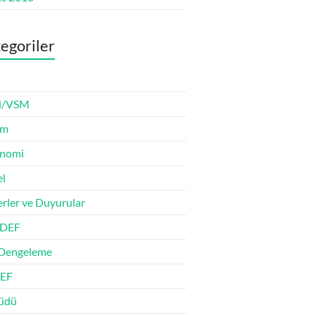
egoriler
/VSM
im
onomi
l
rler ve Duyurular
DEF
Dengeleme
EF
tüdü