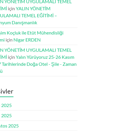
IN YÖNETİM UYGULAMALI TEMEL
İMİ
için
YALIN YÖNETİM
ULAMALI TEMEL EĞİTİMİ –
nyum Danışmanlık
şim Koçluk ile Etüt Mühendisliği
imi
için
Nigar ERDEN
IN YÖNETİM UYGULAMALI TEMEL
İMİ
için
Yalın Yürüyoruz 25-26 Kasım
 Tarihlerinde Doğa Otel - Şile - Zaman
dü
ivler
 2025
l 2025
tos 2025