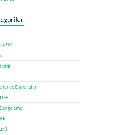
egoriler
/VSM
im
onomi
l
rler ve Duyurular
DEF
Dengeleme
EF
tüdü