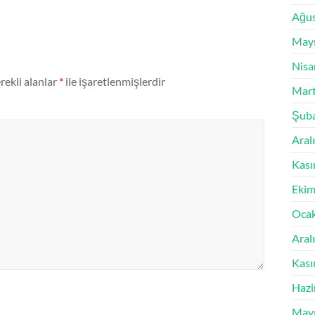
Ağus
Mayı
Nisa
rekli alanlar
*
ile işaretlenmişlerdir
Mart
Şuba
Aral
Kası
Ekim
Oca
Aral
Kası
Hazi
Mayı