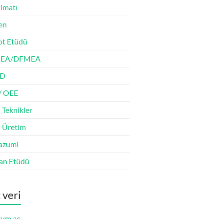
limatı
en
t Etüdü
EA/DFMEA
D
/ OEE
 Teknikler
n Üretim
azumi
an Etüdü
 veri
um aç