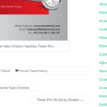
Tem
Mart
Aral
Oca
Nisa
Ekim
 Yalın Üretim Yazılımı Timer Pro
Eylü
Ağus
Genel
Yorum Yapılmamış
Tem
Oca
 ile Yalın Üretim
Aral
Ekim
Timer Pro ile Süreç Analizi
→
Eylü