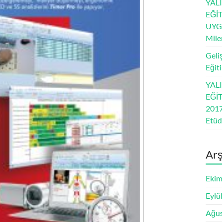
YAL
EĞİT
UYG
Mile
Geli
Eğit
YAL
EĞİT
2017
Etü
Arş
Ekim
Eylü
Ağus