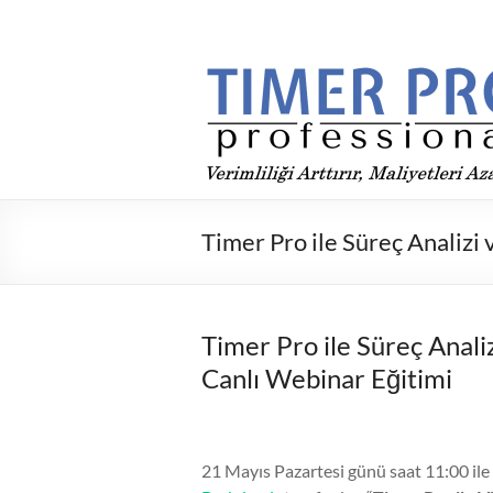
Skip
to
Timer
content
Pro
ile
Üretimde
verimliliği
arttır,
Timer Pro ile Süreç Analiz
maliyetleri
düşür
Timer Pro ile Süreç Anal
Canlı Webinar Eğitimi
21 Mayıs Pazartesi günü saat 11:00 ile