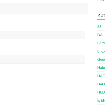
Kat
5S
DAH
Eğit
Erg
Gene
Habe
HAE
Hat 
HED
İş E