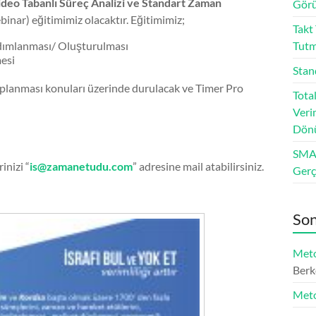
ideo Tabanlı Süreç Analizi ve Standart Zaman
Görü
binar) eğitimimiz olacaktır. Eğitimimiz;
Takt
Adımlanması/ Oluşturulması
Tut
esi
Stan
lanması konuları üzerinde durulacak ve Timer Pro
Tota
Veri
Dön
SMAR
inizi “
is@zamanetudu.com
” adresine mail atabilirsiniz.
Ger
Son
Meto
Berk
Meto