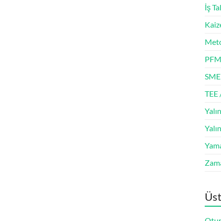
İş Ta
Kaiz
Meto
PFM
SME
TEE 
Yalın
Yalı
Yam
Zam
Üst
Otur