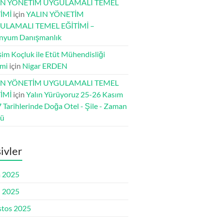
IN YÖNETİM UYGULAMALI TEMEL
İMİ
için
YALIN YÖNETİM
ULAMALI TEMEL EĞİTİMİ –
nyum Danışmanlık
şim Koçluk ile Etüt Mühendisliği
imi
için
Nigar ERDEN
IN YÖNETİM UYGULAMALI TEMEL
İMİ
için
Yalın Yürüyoruz 25-26 Kasım
 Tarihlerinde Doğa Otel - Şile - Zaman
dü
ivler
 2025
l 2025
tos 2025