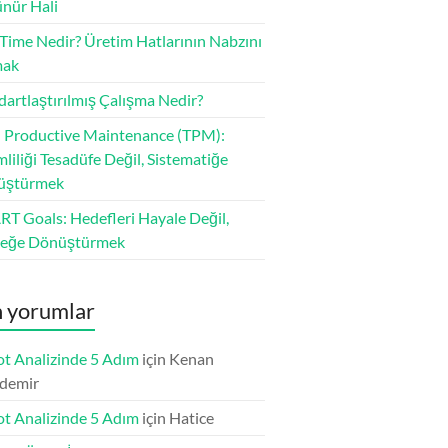
nür Hali
 Time Nedir? Üretim Hatlarının Nabzını
mak
dartlaştırılmış Çalışma Nedir?
l Productive Maintenance (TPM):
mliliği Tesadüfe Değil, Sistematiğe
üştürmek
T Goals: Hedefleri Hayale Değil,
çeğe Dönüştürmek
 yorumlar
t Analizinde 5 Adım
için
Kenan
demir
t Analizinde 5 Adım
için
Hatice