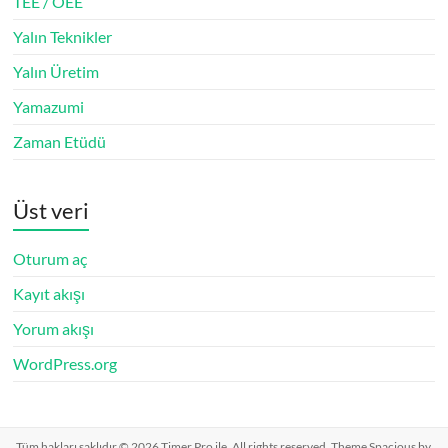
TEE / OEE
Yalın Teknikler
Yalın Üretim
Yamazumi
Zaman Etüdü
Üst veri
Oturum aç
Kayıt akışı
Yorum akışı
WordPress.org
Tüm hakları saklıdır © 2026
Timer Pro ile
. All rights reserved. Theme
Spacious
by