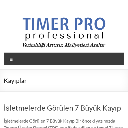
Skip
to
content
Timer
Menü
Pro
ile
Kayıplar
Üretimde
verimliliği
arttır,
İşletmelerde Görülen 7 Büyük Kayıp
maliyetleri
düşür
İşletmelerde Görülen 7 Büyük Kayıp Bir önceki yazımızda
Toyota Üretim Sistemi (TPS) nde ifade edilen en temel 7 kayıp