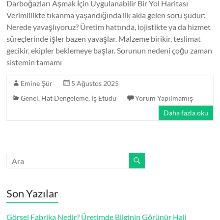
Darboğazları Aşmak İçin Uygulanabilir Bir Yol Haritası
Verimlilikte tıkanma yaşandığında ilk akla gelen soru şudur:
Nerede yavaşlıyoruz? Üretim hattında, lojistikte ya da hizmet
süreçlerinde işler bazen yavaşlar. Malzeme birikir, teslimat
gecikir, ekipler beklemeye başlar. Sorunun nedeni çoğu zaman
sistemin tamamı
Emine Şür
5 Ağustos 2025
Genel
,
Hat Dengeleme
,
İş Etüdü
Yorum Yapılmamış
Daha fazla oku
Son Yazılar
Görsel Fabrika Nedir? Üretimde Bilginin Görünür Hali