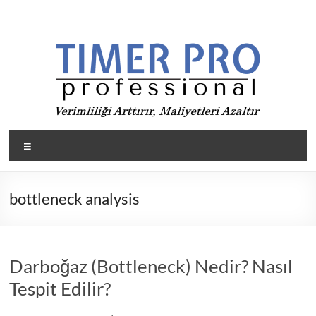
Skip
to
content
Timer
Menü
Pro
ile
bottleneck analysis
Üretimde
verimliliği
arttır,
Darboğaz (Bottleneck) Nedir? Nasıl
maliyetleri
düşür
Tespit Edilir?